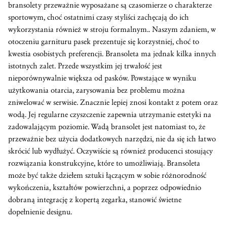
bransolety przeważnie wyposażane są czasomierze o charakterze
sportowym, choć ostatnimi czasy styliści zachęcają do ich
wykorzystania również w stroju formalnym.. Naszym zdaniem, w
otoczeniu garnituru pasek prezentuje się korzystniej, choć to
kwestia osobistych preferencji. Bransoleta ma jednak kilka innych
istotnych zalet. Przede wszystkim jej trwałość jest
nieporównywalnie większa od pasków. Powstające w wyniku
użytkowania otarcia, zarysowania bez problemu można
zniwelować w serwisie. Znacznie lepiej znosi kontakt z potem oraz
wodą. Jej regularne czyszczenie zapewnia utrzymanie estetyki na
zadowalającym poziomie. Wadą bransolet jest natomiast to, że
przeważnie bez użycia dodatkowych narzędzi, nie da się ich łatwo
skrócić lub wydłużyć. Oczywiście są również producenci stosujący
rozwiązania konstrukcyjne, które to umożliwiają. Bransoleta
może być także dziełem sztuki łączącym w sobie różnorodność
wykończenia, kształtów powierzchni, a poprzez odpowiednio
dobraną integrację z kopertą zegarka, stanowić świetne
dopełnienie designu.