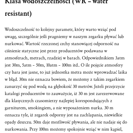
Klasa wodoszczelności (WR – water
resistant)
Wodoszczelność to kolejny parametr, który warto wziąć pod
uwagę, szczególnie jeśli pragniemy w naszym zegarku pływać lub
nurkować. Wartość rzeczonej cechy stanowiącej odporność na
ciśnienie statyczne jest przez producentów podawana w
atmosferach, metrach, rzadziej w barach. Odpowiednikiem 3atm
jest 30m, 5atm – 50m, 10atm – 100m itd.. O ile pojęcie atmosfery
czy bara jest jasne, to już jednostka metra może wprowadzać laika
w błąd. 30m nie oznacza bowiem, że możemy z takim zegarkiem
zanurzyć się pod wodą na głębokość 30 metrów. Jeżeli przejrzycie
katalogi producentów to zauważycie, iż 30 m jest zarezerwowane
dla klasycznych czasomierzy najlepiej korespondujących z
garniturem, smokingiem, a nie wyposażeniem nurka. 30 m
oznacza tyle, iż zegarek odporny jest na zachlapania, niewielkie
opady deszczu. 50m daje możliwość pływania, ale nie nadaje się do
nurkowania. Przy 100m możemy spokojnie wziąć w nim kąpiel,