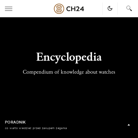
Skip
to
content
Encyclopedia
Compendium of knowledge about watches
PORADNIK
co warto wiedzieć przed zakupem zegarka