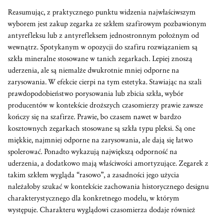
Reasumując, z praktycznego punktu widzenia najwłaściwszym
wyborem jest zakup zegarka ze szkłem szafirowym pozbawionym
antyrefleksu lub z antyrefleksem jednostronnym położnym od
wewnątrz. Spotykanym w opozycji do szafiru rozwiązaniem są
szkła mineralne stosowane w tanich zegarkach. Lepiej znoszą
uderzenia, ale są niemalże dwukrotnie mniej odporne na
zarysowania. W efekcie cierpi na tym estetyka. Stawiając na szali
prawdopodobieństwo porysowania lub zbicia szkła, wybór
producentów w kontekście droższych czasomierzy prawie zawsze
kończy się na szafirze. Prawie, bo czasem nawet w bardzo
kosztownych zegarkach stosowane są szkła typu pleksi. Są one
miękkie, najmniej odporne na zarysowania, ale dają się łatwo
spolerować. Ponadto wykazują największą odporność na
uderzenia, a dodatkowo mają właściwości amortyzujące. Zegarek z
takim szkłem wygląda “rasowo”, a zasadności jego użycia
należałoby szukać w kontekście zachowania historycznego designu
charakterystycznego dla konkretnego modelu, w którym
występuje. Charakteru wyglądowi czasomierza dodaje również