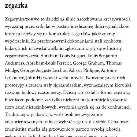
zegarka
Zegarmistrzostwo to dziedzina silnie nacechowana kreatywnością
wyrażaną przez setki lat w postaci niezliczonej ilości wynalazków,
które przełożyły się na konstrukcje zegarków jakie znamy
współcześnie. Za przełomowymi dokonaniami stali konkretni
ludzie, a ich nazwiska wielkimi zgłoskami wryły się w historię
zegarmistrzostwa. Abraham-Louis Breguet, Louis-Benjamin
Audemars, Abraham-Louis Perrelet, George Graham, Thomas
Mudge, Georges-Auguste Leschot, Adrien Philippe, Antoine
LeCoultre, John Harwood i wielu innych. Tworzone przez nich
prototypy z czasem stały się standardem, wyznaczającym kierunki
rozwoju budowy czasomierzy. Dzisiaj ich kształt i forma często są
bliźniaczo podobne, zaś tylko nieliczni mają ambicję kreowania
rozwiązań nietuzinkowych, wyróżniających się na tle konkurencji.
Trudno się więc dziwić, iż wiele osób jest zwyczajnie
zdezorientowanych usiłując wybrać zegarek dla siebie. Cena oraz
znamienita marka idą przeważnie w parze z wysoką jakością
wykonania. Jednak im bardziej kwota oscyluje w granicach