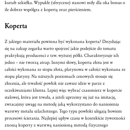
kształt szkiełka. Wypukłe (sferyczne) stanowi miły dla oka bonus o
ile dobrze współgra z kopertą oraz pierścieniem.
Koperta
Z jakiego materiału powinna być wykonana
koperta
? Decydując
się na zakup zegarka warto spojrzeć jakie podejście do tematu
praktykują producenci z tzw. wyższej półki. Charakteryzuje ich
jedno – nie tworzą atrap. Innymi słowy,
koperta
złota jest w
całości wykonana ze stopu złota, platynowa w całości wykonana ze
stopu platyny. Na niższych poziomach cenowych stosuje się
złocenia, ale trwałość powłok nie zawsze idzie w parze z
oczekiwaniami klienta. Lepiej więc wybrać czasomierz w kopercie
stalowej, która jest trwała, a jeżeli uprzemy się już na imitację,
zwracajmy uwagę na metodę jaką wykorzystano do naniesienia
warstwy metalu szlachetnego. Tego typu powłoki ulegają bowiem
procesowi ścierania. Najlepiej upływ czasu w kontekście żywotności
znoszą koperty z warstwą naniesioną metodą fizycznego