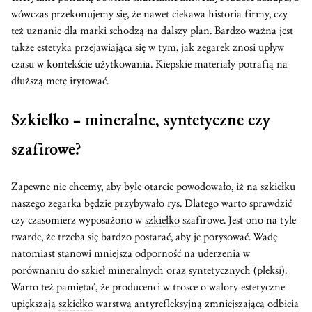
wówczas przekonujemy się, że nawet ciekawa historia firmy, czy
też uznanie dla marki schodzą na dalszy plan. Bardzo ważna jest
także estetyka przejawiająca się w tym, jak zegarek znosi upływ
czasu w kontekście użytkowania. Kiepskie materiały potrafią na
dłuższą metę irytować.
Szkiełko
– mineralne, syntetyczne czy
szafirowe?
Zapewne nie chcemy, aby byle otarcie powodowało, iż na szkiełku
naszego zegarka będzie przybywało rys. Dlatego warto sprawdzić
czy czasomierz wyposażono w
szkiełko
szafirowe. Jest ono na tyle
twarde, że trzeba się bardzo postarać, aby je porysować. Wadę
natomiast stanowi mniejsza odporność na uderzenia w
porównaniu do szkieł mineralnych oraz syntetycznych (pleksi).
Warto też pamiętać, że producenci w trosce o walory estetyczne
upiększają
szkiełko
warstwą antyrefleksyjną zmniejszającą odbicia