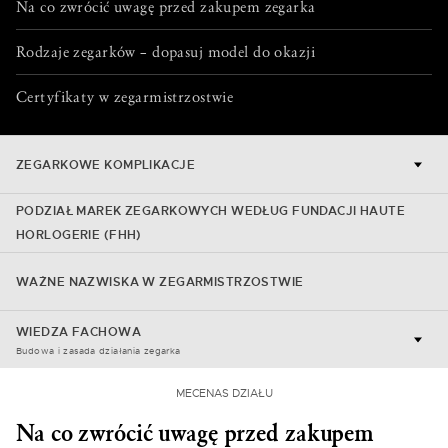
Na co zwrócić uwagę przed zakupem zegarka
Rodzaje zegarków – dopasuj model do okazji
Certyfikaty w zegarmistrzostwie
ZEGARKOWE KOMPLIKACJE
PODZIAŁ MAREK ZEGARKOWYCH WEDŁUG FUNDACJI HAUTE
HORLOGERIE (FHH)
WAŻNE NAZWISKA W ZEGARMISTRZOSTWIE
WIEDZA FACHOWA
Budowa i zasada działania zegarka
MECENAS DZIAŁU
Na co zwrócić uwagę przed zakupem