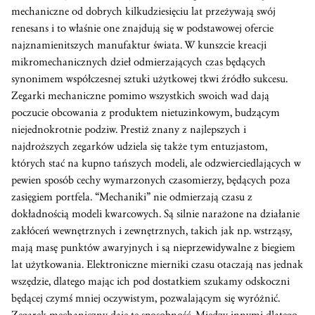
mechaniczne od dobrych kilkudziesięciu lat przeżywają swój
renesans i to właśnie one znajdują się w podstawowej ofercie
najznamienitszych manufaktur świata. W kunszcie kreacji
mikromechanicznych dzieł odmierzających
czas
będących
synonimem współczesnej sztuki użytkowej tkwi źródło sukcesu.
Zegarki mechaniczne pomimo wszystkich swoich wad dają
poczucie obcowania z produktem nietuzinkowym, budzącym
niejednokrotnie podziw. Prestiż znany z najlepszych i
najdroższych zegarków udziela się także tym entuzjastom,
których stać na kupno tańszych modeli, ale odzwierciedlających w
pewien sposób cechy wymarzonych czasomierzy, będących poza
zasięgiem portfela. “Mechaniki” nie odmierzają czasu z
dokładnością modeli kwarcowych. Są silnie narażone na działanie
zakłóceń wewnętrznych i zewnętrznych, takich jak np. wstrząsy,
mają masę punktów awaryjnych i są nieprzewidywalne z biegiem
lat użytkowania. Elektroniczne mierniki czasu otaczają nas jednak
wszędzie, dlatego mając ich pod dostatkiem szukamy odskoczni
będącej czymś mniej oczywistym, pozwalającym się wyróżnić.